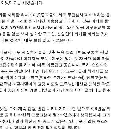
움이었다고들 하였습니다.
회를 시작한 취지가이웃종교들이 서로 무관심하고 배척하는 풍
한 배움과 경험을 가지면 이웃종교에 대한 더 깊은 이해를 할
 함에 있었습니다. 동시에 자신의 종교와 신앙을 이웃종교를 통
달음을 얻는 보다 성숙한 구도인, 신앙인이 되기를 바라는 것이
되는 것 같아 매우 보람 있고 기뻤습니다.
센터로서 매우 깨끗한시설을 갖춘 뉴욕 업스테이트 위치한 원달
운이 가득하여 참가자들 모두 “이곳에 있는 것 자체가 몸과 마음
 연합수련회를 하기에 너무 아름답고 좋습니다. 특히, 연합수련
해 주시는 원달마센터 연타원 원장님과 교무님들께 참가자들 모
 해 연합수련회는 불교(맨하탄 조계사: 도암스님), 원불교(원달
 교무님 & 필라델피아 교당 이도일 교무님), 개신교(맨하탄 작은
이 중심이 되어 개최 되었으며 지난 해에 이어 올 해에도 천주
을 모아 계속 진행, 발전 시켜나가다 보면 앞으로 4, 5년쯤 뒤
로 훌륭한 수련회 프로그램이 될 수 있으리라 생각합니다. 그리
 취지가 널리 확산되어, 종교간 갈등이 있는 곳에 갈등 해소의
 이 세상 평화의 한 씨앗이 되길희망해 봅니다.