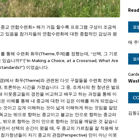
Read
여름 이웃종교 연합수련회> 해가 거듭 할수록 프로그램 구성이 조금씩
모
가고 있음을 참가자들의 연합수련회에 대한 종합적인 감상과 평
매 주
 통해 수련회 화두(Theme,주제)를 정했는데, “선택, 그 기로
모
“In Making a Choice, at a Crossroad, What Are
h Standards?”) 이었습니다.
Gard
종경)에서 화두(Theme)와 관련된 다섯 구절들을 수련회 전에 종
Wash
, 토론하는 시간을 가졌습니다. 그 중, 조계사의 한 청년은 발표
아래 이웃종교들의 경전을 비교하고 배우고 하는 과정을 통해 이
C
은 이해를 통해 내 종교에 대한 더 깊은 이해를 하게 되었습니
는 것이고 깊게 이해하는 것이 넓게 이해하게 하는 것임을 알았
김동균 
기독교는 밖으로 향하는 종교이고 불교는 안으로 향하는 종교라
91
, 밖으로 향하는 것이 안으로 향하는 것임을 깨달은 것 같습니
면서 선택의 순간이 왔을 때, 두 종교의 가르침을 잘 적용해 보
가청년들이 자기 종교의 관점(Perspective) 만이 아닌 이웃