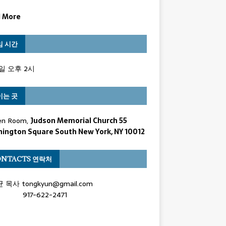
 More
임 시간
일 오후 2시
이는 곳
en Room,
Judson Memorial Church 55
ington Square South New York, NY 10012
ONTACTS 연락처
목사 tongkyun@gmail.com
7-622-2471