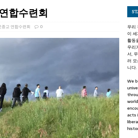
교 연합수련회
ST
웃종교 연합수련회
0
우리 
이 세
활동을
우리
서, 
러 
니다.
We be
unive
throu
world
encou
acts 
liber
histo