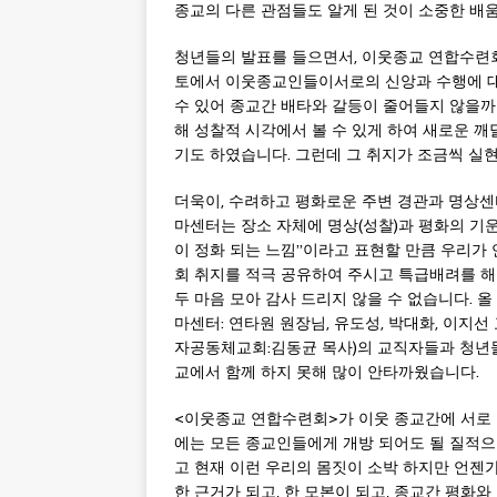
종교의 다른 관점들도 알게 된 것이 소중한 배
청년들의 발표를 들으면서, 이웃종교 연합수련
토에서 이웃종교인들이서로의 신앙과 수행에 대
수 있어 종교간 배타와 갈등이 줄어들지 않을까
해 성찰적 시각에서 볼 수 있게 하여 새로운 깨
기도 하였습니다. 그런데 그 취지가 조금씩 실현
더욱이, 수려하고 평화로운 주변 경관과 명상
마센터는 장소 자체에 명상(성찰)과 평화의 기
이 정화 되는 느낌”이라고 표현할 만큼 우리가
회 취지를 적극 공유하여 주시고 특급배려를 
두 마음 모아 감사 드리지 않을 수 없습니다. 올
마센터: 연타원 원장님, 유도성, 박대화, 이지선
자공동체교회:김동균 목사)의 교직자들과 청년들
교에서 함께 하지 못해 많이 안타까웠습니다.
<이웃종교 연합수련회>가 이웃 종교간에 서로 뜻
에는 모든 종교인들에게 개방 되어도 될 질적으
고 현재 이런 우리의 몸짓이 소박 하지만 언젠가
한 근거가 되고, 한 모본이 되고, 종교간 평화와